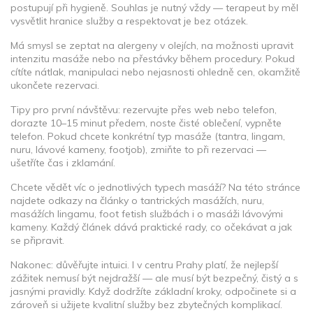
postupují při hygieně. Souhlas je nutný vždy — terapeut by měl
vysvětlit hranice služby a respektovat je bez otázek.
Má smysl se zeptat na alergeny v olejích, na možnosti upravit
intenzitu masáže nebo na přestávky během procedury. Pokud
cítíte nátlak, manipulaci nebo nejasnosti ohledně cen, okamžitě
ukončete rezervaci.
Tipy pro první návštěvu: rezervujte přes web nebo telefon,
dorazte 10–15 minut předem, noste čisté oblečení, vypněte
telefon. Pokud chcete konkrétní typ masáže (tantra, lingam,
nuru, lávové kameny, footjob), zmiňte to při rezervaci —
ušetříte čas i zklamání.
Chcete vědět víc o jednotlivých typech masáží? Na této stránce
najdete odkazy na články o tantrických masážích, nuru,
masážích lingamu, foot fetish službách i o masáži lávovými
kameny. Každý článek dává praktické rady, co očekávat a jak
se připravit.
Nakonec: důvěřujte intuici. I v centru Prahy platí, že nejlepší
zážitek nemusí být nejdražší — ale musí být bezpečný, čistý a s
jasnými pravidly. Když dodržíte základní kroky, odpočinete si a
zároveň si užijete kvalitní služby bez zbytečných komplikací.