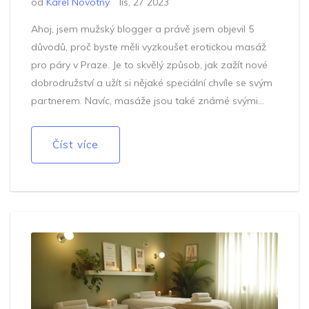
od
Karel Novotný
lis, 27 2023
Ahoj, jsem mužský blogger a právě jsem objevil 5
důvodů, proč byste měli vyzkoušet erotickou masáž
pro páry v Praze. Je to skvělý způsob, jak zažít nové
dobrodružství a užít si nějaké speciální chvíle se svým
partnerem. Navíc, masáže jsou také známé svými
zdravotními výhodami. Rozhodně doporučuji to
vyzkoušet!
Číst více