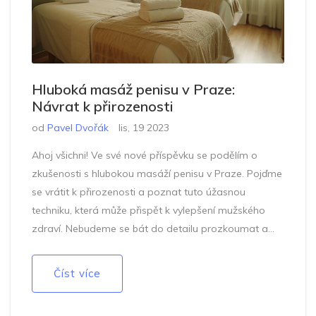
Hluboká masáž penisu v Praze:
Návrat k přirozenosti
od
Pavel Dvořák
lis, 19 2023
Ahoj všichni! Ve své nové příspěvku se podělím o
zkušenosti s hlubokou masáží penisu v Praze. Pojďme
se vrátit k přirozenosti a poznat tuto úžasnou
techniku, která může přispět k vylepšení mužského
zdraví. Nebudeme se bát do detailu prozkoumat a
ponořit se do této starodávné metody péče o mužské
tělo. Připojte se na cestě poznání, kde wellness
Číst více
dostává nový rozměr!