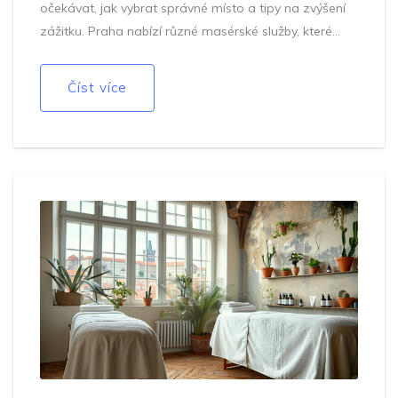
očekávat, jak vybrat správné místo a tipy na zvýšení
zážitku. Praha nabízí různé masérské služby, které
stojí za objevení. Dozvíte se i o etice této služby a
jejích výhodách pro vaše duševní i tělesné zdraví.
Číst více