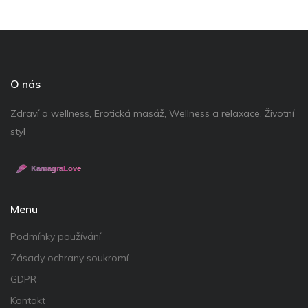
O nás
Zdraví a wellness, Erotická masáž, Wellness a relaxace, Životní
styl
Menu
Podmínky používání
Zásady ochrany soukromí
GDPR
Kontakt