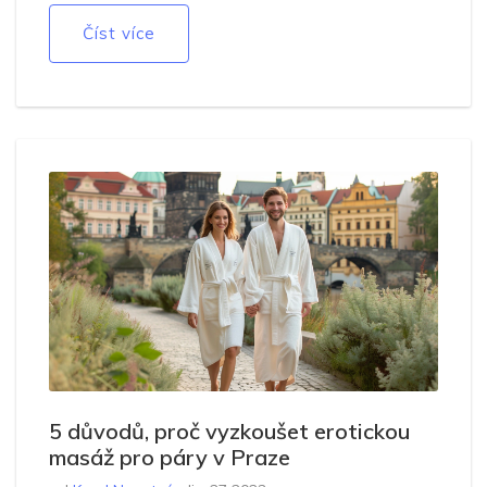
kvalifikovaného maséra. Zahrnuje zajímavé tipy a
Číst více
radí, jak překonat stud a užít si tento jedinečný zážitek
na plno.
5 důvodů, proč vyzkoušet erotickou
masáž pro páry v Praze