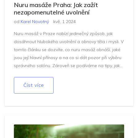
Nuru masáže Praha: Jak zažít
nezapomenutelné uvolnění
od
Karel Novotný
kvě, 1 2024
Nuru masáž v Praze nabízí jedinečný způsob, jak
dosáhnout hlubokého uvolnění a obnovy těla i mysli. V
tomto článku se dozvíte, co nuru masáž obnáší, jaké
jsou její hlavní přínosy a na co si dát pozor při výběru
správného salónu. Zároveň se podíváme na tipy, jak
maximálně využít tento zážitek pro vaše zdraví a
pohodu.
Číst více