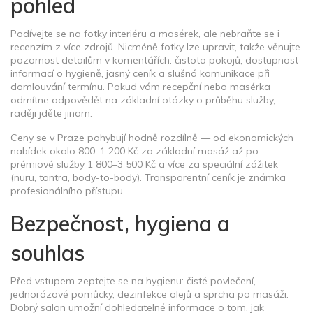
pohled
Podívejte se na fotky interiéru a masérek, ale nebraňte se i
recenzím z více zdrojů. Nicméně fotky lze upravit, takže věnujte
pozornost detailům v komentářích: čistota pokojů, dostupnost
informací o hygieně, jasný ceník a slušná komunikace při
domlouvání termínu. Pokud vám recepční nebo masérka
odmítne odpovědět na základní otázky o průběhu služby,
raději jděte jinam.
Ceny se v Praze pohybují hodně rozdílně — od ekonomických
nabídek okolo 800–1 200 Kč za základní masáž až po
prémiové služby 1 800–3 500 Kč a více za speciální zážitek
(nuru, tantra, body-to-body). Transparentní ceník je známka
profesionálního přístupu.
Bezpečnost, hygiena a
souhlas
Před vstupem zeptejte se na hygienu: čisté povlečení,
jednorázové pomůcky, dezinfekce olejů a sprcha po masáži.
Dobrý salon umožní dohledatelné informace o tom, jak