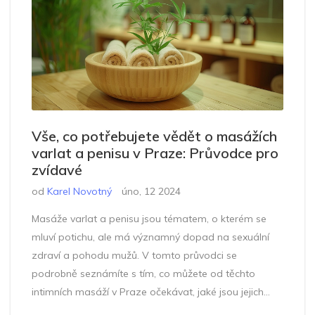
Vše, co potřebujete vědět o masážích
varlat a penisu v Praze: Průvodce pro
zvídavé
od
Karel Novotný
úno, 12 2024
Masáže varlat a penisu jsou tématem, o kterém se
mluví potichu, ale má významný dopad na sexuální
zdraví a pohodu mužů. V tomto průvodci se
podrobně seznámíte s tím, co můžete od těchto
intimních masáží v Praze očekávat, jaké jsou jejich
potenciální výhody pro zdraví a jak najít