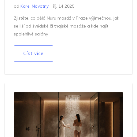
od
Karel Novotný
říj, 14 2025
Zjistěte, co dělá Nuru masáž v Praze výjimečnou, jak
se liší od švédské či thajské masáže a kde najít
spolehlivé salóny.
Číst více