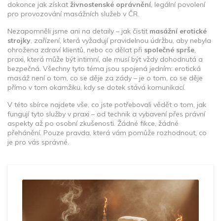
dokonce jak získat
živnostenské oprávnění
,
legální povolení
pro provozování masážních služeb v ČR
.
Nezapomněli jsme ani na detaily – jak čistit
masážní erotické
strojky
,
zařízení, která vyžadují pravidelnou údržbu, aby nebyla
ohrožena zdraví klientů
, nebo co dělat při
společné sprše
,
praxi, která může být intimní, ale musí být vždy dohodnutá a
bezpečná
. Všechny tyto téma jsou spojená jedním: erotická
masáž není o tom, co se děje za zády – je o tom, co se děje
přímo v tom okamžiku, kdy se dotek stává komunikací.
V této sbírce najdete vše, co jste potřebovali vědět o tom, jak
fungují tyto služby v praxi – od technik a vybavení přes právní
aspekty až po osobní zkušenosti. Žádné fikce, žádné
přehánění. Pouze pravda, která vám pomůže rozhodnout, co
je pro vás správné.