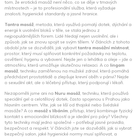
tom, že erotická masáž není něco, co se děje v tmavých
místnostech – je to profesionální služba, která vyžaduje
znalosti, hygienické standardy a jasné hranice.
Tantra masáž
,
metoda, která využívá pomalý dotek, dýchání a
energii k uvolnění bloků v těle
, se stala jednou z
nejpopulárnějších forem. Lidé hledají nejen uvolnění, ale i
způsob, jak se znovu spojit se svým tělem. V článcích z tohoto
období jste se dozvěděli, jak vybavit
tantra masážní místnost
,
prostor, který musí splňovat konkrétní požadavky na teplotu,
osvětlení, hygenu a vybavení
. Nejde jen o lehátka a oleje – jde o
atmosféru, která umožňuje skutečnou relaxaci. A co
lingam
masáž
,
techniku zaměřenou na mužské zdraví, která pomáhá
předcházet prostatitidě a zlepšuje krevní oběh v pánvi
? Nejde
o sexuální akt, ale o léčebný přístup, který podporují i lékaři.
Nezapoměli jsme ani na
Nuru masáž
,
techniku, která používá
speciální gel a celotělový dotek, často spojenou s Prahou jako
hlavním centrem
. Víte, jak se liší od thajské nebo švédské
masáže? A co
masáž s líbáním
,
přístup, který kombinuje fyzický
kontakt s emocionální blízkostí a je ideální pro páry
? Všechny
tyto techniky mají jedno společné – potřebují jasné pravidla,
bezpečnost a respekt. V článcích jste se dozvěděli, jak si vybrat
bezpečný salon, jaké hygienické normy musí splňovat, a