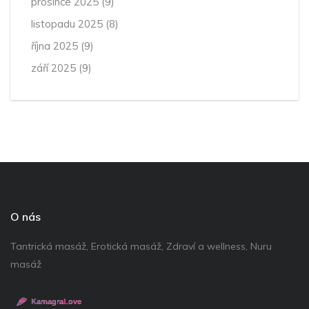
prosince 2025
(9)
listopadu 2025
(8)
října 2025
(9)
září 2025
(9)
O nás
Tantrická masáž, Erotická masáž, Zdraví a wellness, Nuru
masáž